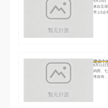
9月15
来自五湖
早上5点
迎接远道
建设中
6月11
鸡西、七
考咨询，
幅、发放