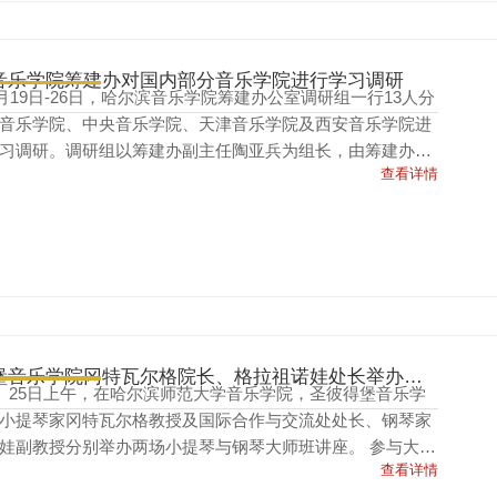
音乐学院筹建办对国内部分音乐学院进行学习调研
年5月19日-26日，哈尔滨音乐学院筹建办公室调研组一行13人分
音乐学院、中央音乐学院、天津音乐学院及西安音乐学院进
习调研。调研组以筹建办副主任陶亚兵为组长，由筹建办各
查看详情
责人及工作人...
圣彼得堡音乐学院冈特瓦尔格院长、格拉祖诺娃处长举办大师班讲座
日、25日上午，在哈尔滨师范大学音乐学院，圣彼得堡音乐学
小提琴家冈特瓦尔格教授及国际合作与交流处处长、钢琴家
娃副教授分别举办两场小提琴与钢琴大师班讲座。 参与大师
查看详情
学员有年仅六...