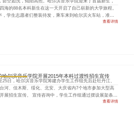
日，碧空如洗，灿阳高照。哈尔滨音乐学院迎来了首届新生，
四海的88名本科新生在这一天开启了自己崭新的大学旅程。
半，学生志愿者们整装待发，乘车来到哈尔滨火车站，准备
查看详情
而来的新生和家...
的哈尔滨音乐学院开展2015年本科过渡性招生宣传
日至25日，哈尔滨音乐学院筹建办学生工作组先后赴牡丹江、
台河、佳木斯、绥化、北安、大庆省内7个地市参加大型高
开展招生宣传。 宣传咨询中，学生工作组通过摆设展架条
查看详情
招生简章、微信转...