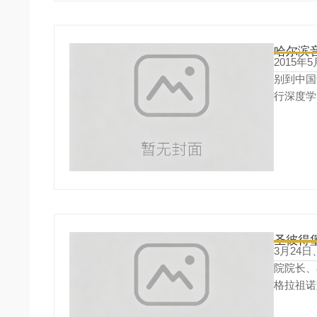
哈尔滨
2015
别到中国
行深度学
工作组负
3月24
院院长、
格拉祖诺
班讲座的