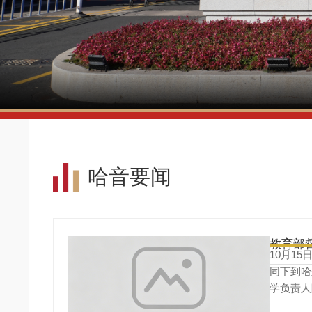
哈音要闻
教育部
10月1
同下到哈
学负责人陶亚兵热情接
何秀超主