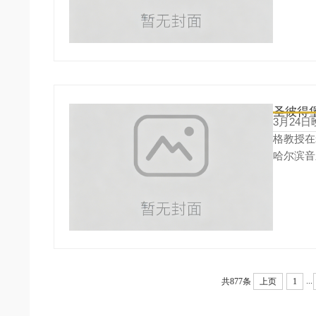
圣彼得
3月24
格教授在
哈尔滨音
术家及相
...
共877条
上页
1